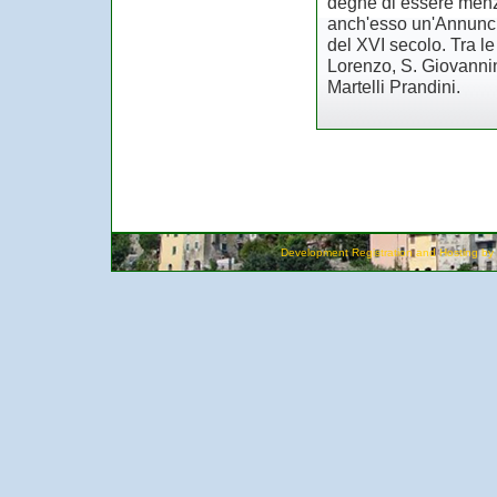
degne di essere menzi
anch'esso un'Annunci
del XVI secolo. Tra l
Lorenzo, S. Giovannin
Martelli Prandini.
Development Registration and Hosting by