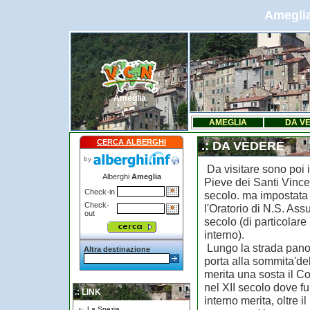
Ameglia
Ameglia
AMEGLIA
DA V
CERCA ALBERGHI
.: DA VEDERE
Da visitare sono poi i
Alberghi
Ameglia
Pieve dei Santi Vinc
Check-in
secolo. ma impostata
Check-
l'Oratorio di N.S. Ass
out
secolo (di particolare 
interno).
Lungo la strada pano
Altra destinazione
porta alla sommita'de
merita una sosta il C
nel XII secolo dove fu
.: LINK
interno merita, oltre i
La Spezia