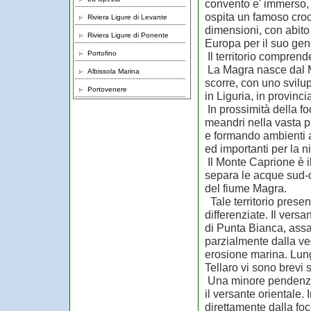
convento e' immerso, l
ospita un famoso croc
Riviera Ligure di Levante
dimensioni, con abito e
Riviera Ligure di Ponente
Europa per il suo gen
Portofino
Il territorio comprende
La Magra nasce dal 
Albissola Marina
scorre, con uno svilu
Portovenere
in Liguria, in provinc
In prossimità della f
meandri nella vasta pi
e formando ambienti a
ed importanti per la n
Il Monte Caprione è i
separa le acque sud-o
del fiume Magra.
Tale territorio prese
differenziate. Il vers
di Punta Bianca, assai
parzialmente dalla ve
erosione marina. Lungo
Tellaro vi sono brevi 
Una minore pendenza 
il versante orientale.
direttamente dalla foc